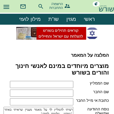
הרשמה/

התחברות
ראשי
מגזין
שו"ת
מילון לועזי
המלצה על המאמר
מוצרים מיוחדים במינם לאנשי חינוך
והורים בשורש
שם הממליץ
שם החבר
כתובת אי מייל החבר
נוסח ההודעה
שתישלח