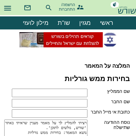
הרשמה/

התחברות
ראשי
מגזין
שו"ת
מילון לועזי
המלצה על המאמר
בחירות ממש גורליות
שם הממליץ
שם החבר
כתובת אי מייל החבר
נוסח ההודעה
שתישלח