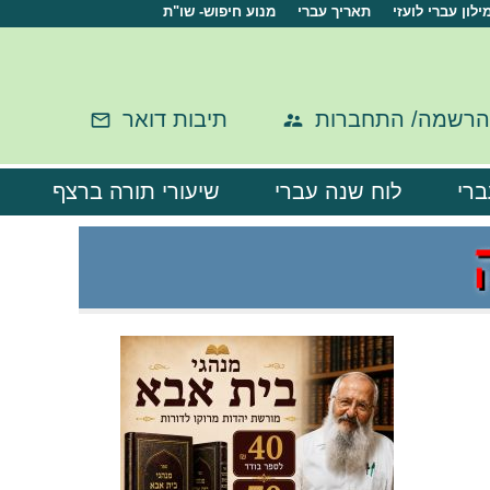
ילון עברי לועזי
תאריך עברי
מנוע חיפוש- שו"ת
הרשמה/ התחברות
תיבות דואר
ברי
לוח שנה עברי
שיעורי תורה ברצף