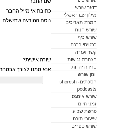
שורש טי.וי
שם החבר
דואר שורש
כתובת אי מייל החבר
מילון עברי אנגלי
נוסח ההודעה שתישלח
המרת תאריכים
שורש חנות
שורש כיף
כרטיסי ברכה
קשר ועזרה
שורה אישית?
הצהרת נגישות
טריויה יהדות
אנא סמנו לצורך אבטחה
יומן שורש
הסכתים- shoresh
podcasts
שורש אימגס
זמני היום
פרשת שבוע
שיעורי תורה
שורש ספרים