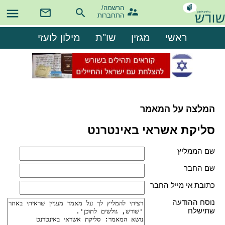
הרשמה/

התחברות
ראשי
מגזין
שו"ת
מילון לועזי
המלצה על המאמר
סליקת אשראי באינטרנט
שם הממליץ
שם החבר
כתובת אי מייל החבר
נוסח ההודעה
שתישלח