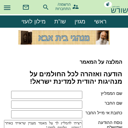
הרשמה/

התחברות
ראשי
מגזין
שו"ת
מילון לועזי
המלצה על המאמר
הודעה ואזהרה לכל החולמים על
מנהיגות יהודית למדינת ישראל!
שם הממליץ
שם החבר
כתובת אי מייל החבר
נוסח ההודעה
שתישלח