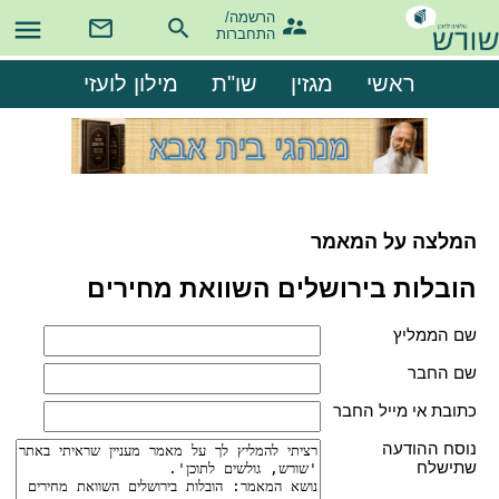
הרשמה/

התחברות
ראשי
מגזין
שו"ת
מילון לועזי
המלצה על המאמר
הובלות בירושלים השוואת מחירים
שם הממליץ
שם החבר
כתובת אי מייל החבר
נוסח ההודעה
שתישלח