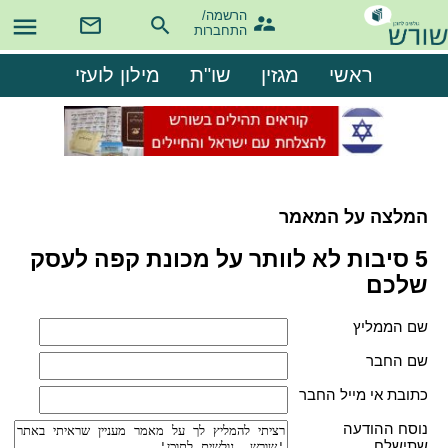
הרשמה/

התחברות
ראשי
מגזין
שו"ת
מילון לועזי
המלצה על המאמר
5 סיבות לא לוותר על מכונת קפה לעסק
שלכם
שם הממליץ
שם החבר
כתובת אי מייל החבר
נוסח ההודעה
שתישלח