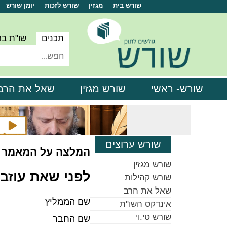
שורש בית
מגזין
שורש לזכות
יומן שורש
תכנים
שו"ת ב
שורש- ראשי
שורש מגזין
שאל את הרב
שורש ערוצים
המלצה על המאמר
שורש מגזין
לפני שאת עוזב
שורש קהילות
שאל את הרב
שם הממליץ
אינדקס השו"ת
שורש טי.וי
שם החבר