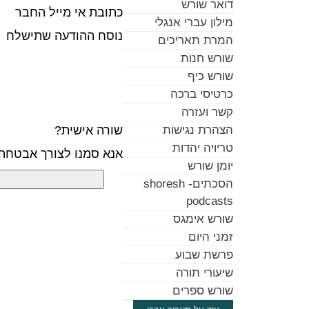
דואר שורש
כתובת אי מייל החבר
מילון עברי אנגלי
נוסח ההודעה שתישלח
המרת תאריכים
שורש חנות
שורש כיף
כרטיסי ברכה
קשר ועזרה
שורה אישית?
הצהרת נגישות
טריויה יהדות
אנא סמנו לצורך אבטחה
יומן שורש
הסכתים- shoresh
podcasts
שורש אימגס
זמני היום
פרשת שבוע
שיעורי תורה
שורש ספרים