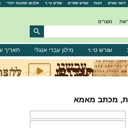
דואר שורש
חנות
שורש ספרים
שורש טי.וי
אלבום תמונות יהודי
מ
רשת
מוצרים

שורש טי.וי
מילון עברי אנגלי
תאריך ע
ת, מכתב מאמא