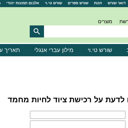
דואר שורש
חנות
שורש ספרים
שורש טי.וי
אלבום תמונות יהודי
מ
רשת
מוצרים

שורש טי.וי
מילון עברי אנגלי
תאריך ע
לדעת על רכישת ציוד לחיות מחמד