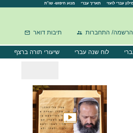
ילון עברי לועזי
תאריך עברי
מנוע חיפוש- שו"ת
הרשמה/ התחברות
תיבות דואר
ברי
לוח שנה עברי
שיעורי תורה ברצף