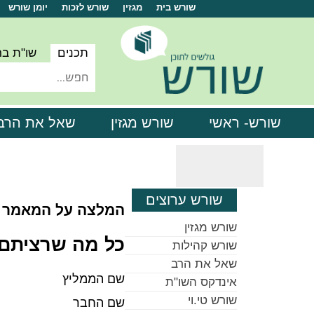
שורש בית
מגזין
שורש לזכות
יומן שורש
תכנים
שו"ת ב
שורש- ראשי
שורש מגזין
שאל את הרב
שורש ערוצים
המלצה על המאמר
שורש מגזין
כל מה שרציתם 
שורש קהילות
שאל את הרב
שם הממליץ
אינדקס השו"ת
שורש טי.וי
שם החבר