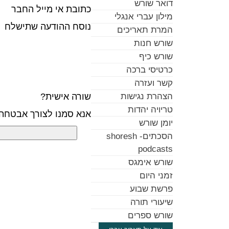
דואר שורש
כתובת אי מייל החבר
מילון עברי אנגלי
נוסח ההודעה שתישלח
המרת תאריכים
שורש חנות
שורש כיף
כרטיסי ברכה
קשר ועזרה
שורה אישית?
הצהרת נגישות
טריויה יהדות
אנא סמנו לצורך אבטחה
יומן שורש
הסכתים- shoresh
podcasts
שורש אימגס
זמני היום
פרשת שבוע
שיעורי תורה
שורש ספרים