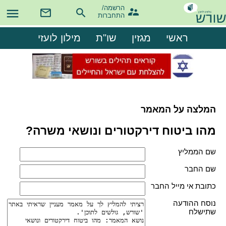
הרשמה/

התחברות
ראשי
מגזין
שו"ת
מילון לועזי
המלצה על המאמר
מהו ביטוח דירקטורים ונושאי משרה?
שם הממליץ
שם החבר
כתובת אי מייל החבר
נוסח ההודעה
שתישלח