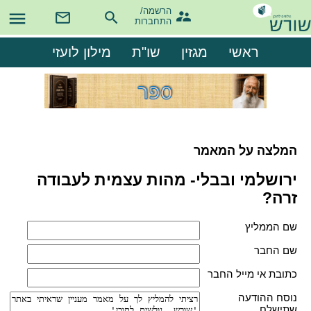
הרשמה/

התחברות
ראשי
מגזין
שו"ת
מילון לועזי
המלצה על המאמר
ירושלמי ובבלי- מהות עצמית לעבודה
זרה?
שם הממליץ
שם החבר
כתובת אי מייל החבר
נוסח ההודעה
שתישלח