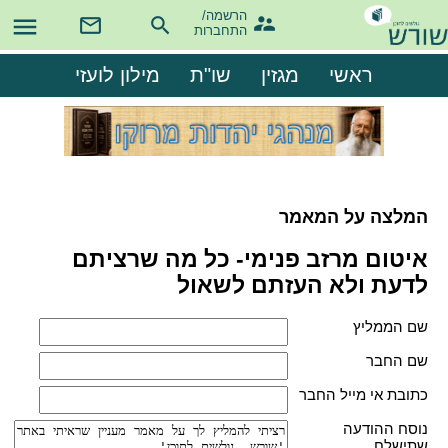
הרשמה/

התחברות
ראשי
מגזין
שו"ת
מילון לועזי
המלצה על המאמר
איטום מרזב פנימי- כל מה שרציתם
לדעת ולא העזתם לשאול
שם הממליץ
שם החבר
כתובת אי מייל החבר
נוסח ההודעה
שתישלח