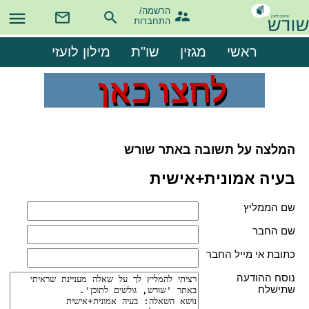
הרשמה/

התחברות
ראשי
מגזין
שו"ת
מילון לועזי
המלצה על תשובה באתר שורש
בעיה אמונית+אישית
שם הממליץ
שם החבר
כתובת אי מייל החבר
נוסח ההודעה
שתישלח