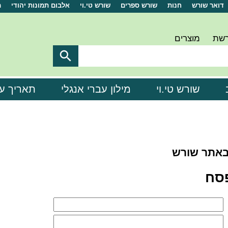
דואר שורש
חנות
שורש ספרים
שורש טי.וי
אלבום תמונות יהודי
מ
רשת
מוצרים

שורש טי.וי
מילון עברי אנגלי
תאריך ע
באתר שורש
פסח