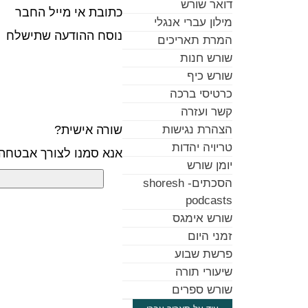
דואר שורש
כתובת אי מייל החבר
מילון עברי אנגלי
נוסח ההודעה שתישלח
המרת תאריכים
שורש חנות
שורש כיף
כרטיסי ברכה
קשר ועזרה
שורה אישית?
הצהרת נגישות
טריויה יהדות
אנא סמנו לצורך אבטחה
יומן שורש
הסכתים- shoresh
podcasts
שורש אימגס
זמני היום
פרשת שבוע
שיעורי תורה
שורש ספרים