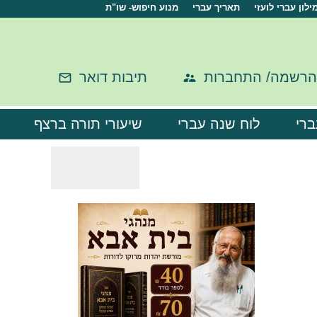
ילון עברי לועזי
תאריך עברי
מנוע חיפוש- שו"ת
הרשמה/ התחברות
תיבות דואר
ברי
לוח שנה עברי
שיעורי תורה ברצף