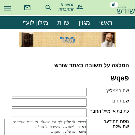
הרשמה/

התחברות
ראשי
מגזין
שו"ת
מילון לועזי
המלצה על תשובה באתר שורש
פqeש
שם הממליץ
שם החבר
כתובת אי מייל החבר
נוסח ההודעה
שתישלח