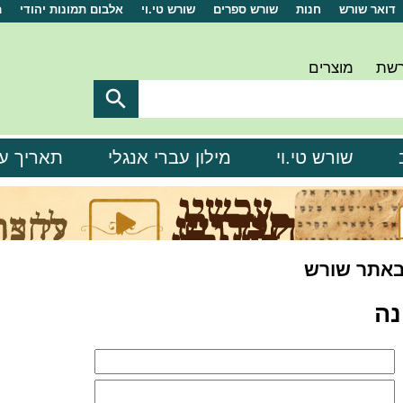
דואר שורש
חנות
שורש ספרים
שורש טי.וי
אלבום תמונות יהודי
מ
רשת
מוצרים

שורש טי.וי
מילון עברי אנגלי
תאריך ע
באתר שורש
נה