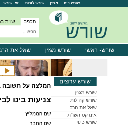
שורש בית
מגזין
שורש לזכות
יומן שורש
תכנים
שו"ת ב
שורש- ראשי
שורש מגזין
שאל את הרב
שורש ערוצים
המלצה על תשובה 
שורש מגזין
צניעות בינו לבי
שורש קהילות
שאל את הרב
שם הממליץ
אינדקס השו"ת
שורש טי.וי
שם החבר