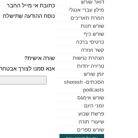
דואר שורש
כתובת אי מייל החבר
מילון עברי אנגלי
נוסח ההודעה שתישלח
המרת תאריכים
שורש חנות
שורש כיף
כרטיסי ברכה
קשר ועזרה
שורה אישית?
הצהרת נגישות
טריויה יהדות
אנא סמנו לצורך אבטחה
יומן שורש
הסכתים- shoresh
podcasts
שורש אימגס
זמני היום
פרשת שבוע
שיעורי תורה
שורש ספרים