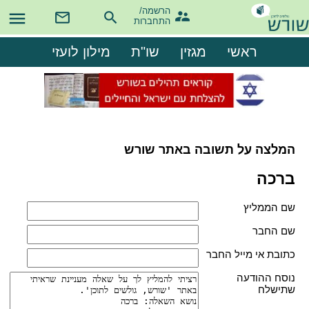
הרשמה/

התחברות
ראשי
מגזין
שו"ת
מילון לועזי
המלצה על תשובה באתר שורש
ברכה
שם הממליץ
שם החבר
כתובת אי מייל החבר
נוסח ההודעה
שתישלח