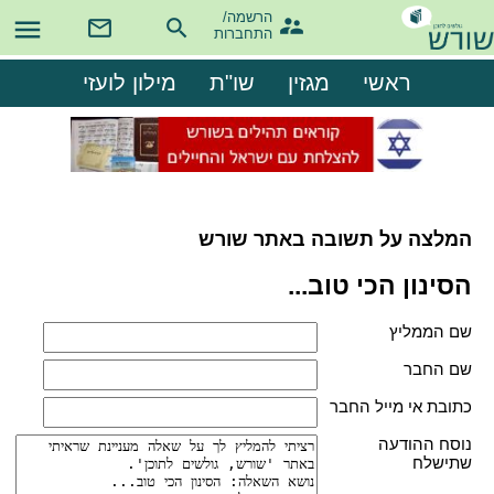
הרשמה/

התחברות
ראשי
מגזין
שו"ת
מילון לועזי
המלצה על תשובה באתר שורש
הסינון הכי טוב...
שם הממליץ
שם החבר
כתובת אי מייל החבר
נוסח ההודעה
שתישלח