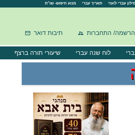
ילון עברי לועזי
תאריך עברי
מנוע חיפוש- שו"ת
הרשמה/ התחברות
תיבות דואר
ברי
לוח שנה עברי
שיעורי תורה ברצף