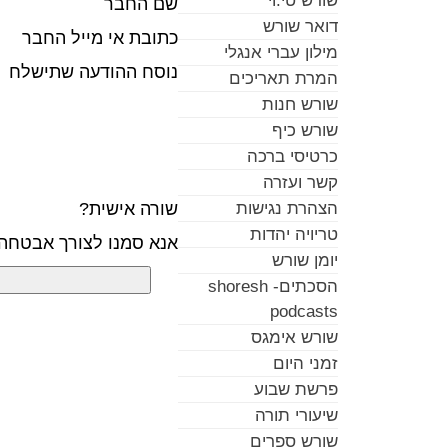
שורש טי.וי
שם החבר
דואר שורש
כתובת אי מייל החבר
מילון עברי אנגלי
נוסח ההודעה שתישלח
המרת תאריכים
שורש חנות
שורש כיף
כרטיסי ברכה
קשר ועזרה
שורה אישית?
הצהרת נגישות
טריויה יהדות
אנא סמנו לצורך אבטחה
יומן שורש
הסכתים- shoresh
podcasts
שורש אימגס
זמני היום
פרשת שבוע
שיעורי תורה
שורש ספרים