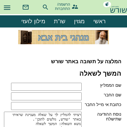
הרשמה/

התחברות
ראשי
מגזין
שו"ת
מילון לועזי
המלצה על תשובה באתר שורש
המשך לשאלה
שם הממליץ
שם החבר
כתובת אי מייל החבר
נוסח ההודעה
שתישלח