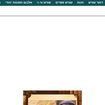
דואר שורש
חנות
שורש ספרים
שורש טי.וי
אלבום תמונות יהודי
מ