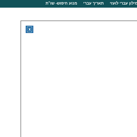
ילון עברי לועזי
תאריך עברי
מנוע חיפוש- שו"ת