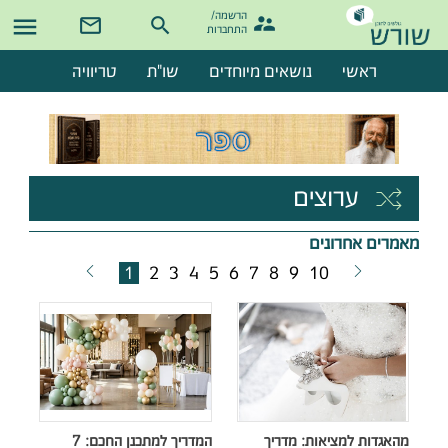
הרשמה/

התחברות
ראשי
נושאים מיוחדים
שו"ת
טריוויה
ערוצים
מאמרים אחרונים
1
2
3
4
5
6
7
8
9
10
מהאגדות למציאות: מדריך
המדריך למתכנן החכם: 7