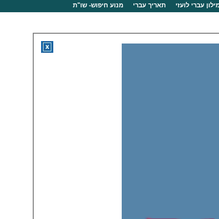
ילון עברי לועזי
תאריך עברי
מנוע חיפוש- שו"ת