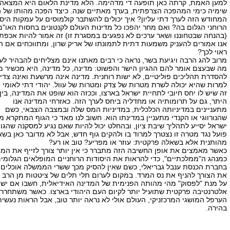
למען האמת, קרתה כאן תופעה די מדהימה. הלא מדינת הלאום היא המצאה
שימיה כימי המהפכה הצרפתית, בערך מאתיים שנה. כיצד הפכה מהותו של ה
המחודש הזה לערך דתי עליון? איך יכולים להשתבר קולמוסים על עמקות היסו
הרוחני הגלום בה? ואם מחר יהפכו כל מדינות העולם לקנטונים בחסות האו"ם
(בהנחה שבטחוננו ושאר ערכים לא נפגעים במסגרת זו) זה אמור להיות אכפת 
אנו אמורים להעניק משמעות דתית לתמונתו של אריק שרון, ומתווכחים אם ה
ראוי לכך?
מרוב להג הרבה ויגיעת בשר, נראה כי רבים מאתנו אינם מצליחים להבהיר ל
מה שבעצם אומר להם ההגיון הישר והפשוט: מדינה, כל מדינה, היא מכשיר מ
להסדרת תהליכים פוליטיים, לא ישות רוחנית. מדינה אינה מרשעת ואינה צדי
למרות שהיא יכולה לשרת מטרות של צדק ומטרות של עוול. יהודי דתי לאומי 
זה שיש לו יחס חיובי לתחיית ישראל בארצו, וככזה הוא שופט את המדינה, בין
היתר, גם על תרומותיה או מחדליה ביחס לערך הזה. כאזרחי המדינה אנו
מתעניינים במדיניותה הכלכלית, במדיניות המס שלה ובמצבה הצבאי, כשם
שהנורווגי או הקנדי מתעניין במדינתו הוא. חשוב לנו מאד כי הגוף המתקרא מ
ישראל יסייע לתהליך שיבת ציון, ובהחלט יכול להיות שאם נגיע למסקנה שהגו
פועל נגד מטרה זו נצטרך למרוד בו ולהקים גוף חדש, אבל לא מדובר כאן בש
מהותנית אלא בשאלה פרקטית: עוזר או מפריע? טוב או רע?
כאשר מאמצים את אופן החשיבה הזה מתברר כי אין יותר צורך לזייף את המצ
כמנהג ה"ממלכתיים", כדי להראות את היסודות הרוחניים המופלאים הגלומי
בחברת הכנסת ענבל גבריאלי, כשם שאין להסיק מכך ששרי הממשלה אוכלים 
את הצורך להניף את נס המרד. במקום לערום תלי תלים של ציטטות מן הרב ק
על מנת "לפסוק" מהי מהותה הפנימית של המדינה האידיאלית, חשבו אם יש
אלטרנטיבה פרקטית שתועיל יותר לקיום העם היהודי בארצו. כאשר משתחררי
הערפל המושגי המרכזניקי, העולם אולי לא נראה יותר טוב, אבל הראות נעשית
בהירה.