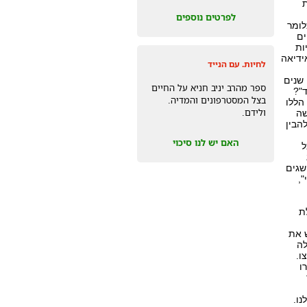
לפרטים נוספים
לומר
ים
ות
ידיאה
לחיות. עם הנייד
 שנים
ספר מהרב יניב חניא על החיים
ד"?
בצל המסטרפונים והמדיה.
הללו
ולידם.
שה
הבין
האם יש לנו סיכוי
ל
שגים
,
ת
ש את
לה
ו.
ו
ו.