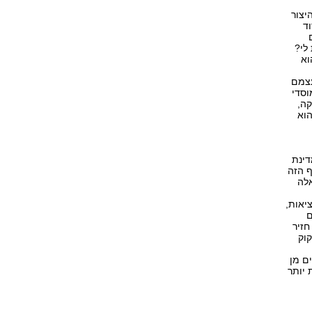
יצור
ד
לי?
וא
עצמם
וסדי
קה,
הוא
דינת
ף הזה
אלה
יאות,
ם
חזיר
וק
ם מן
 יותר