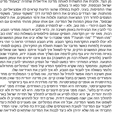
מן הצד, ולהניח את התשתית לאותה מדינה אידיאלית שתהיה "באמת" מדינת
ישראל הנכספת, יסוד כסא ה' בעולם.
שתי התפיסות, בעיני, לוקות במחלה שהוגי הדעות קוראים לה אסנציאליזם, כ
מהותנות. שני הצדדים בוחנים את היחס למדינה דרך "משקפי עומק", משקפי
המנסים לחדור דרך המציאות הנתונה ולגלות את זרמי המעמקים, את ה"סוסי
שבסוס", את עומק המהות של המדינה. אם אותו עומק מהותי מתאים עם הא
של העם היהודי – מה טוב, ולא – יש להסתייג ממנה.
כדי להבין את הבעיתיות באופן חשיבה זה, כדאי להביא דוגמה ממדעי הטבע.
רבות, מאז ימי יוון הקדומה, העסיקו עצמם פילוסופים בשאלות כמו "מהו כוב
"מהו חומר"? "מהי תנועה"? מפני שסברו כי עד שלא יבינו את עומק המושגים 
לא יוכלו להשיג התקדמות בחקר הטבע. מדע הטבע המודרני הראה כי זוהי גי
מוטעית (לפחות כאשר מדובר על השגת תועלת מן החקירות). במקום לנסות ל
את עומק המושגים הדקים, עדיף לשאול איך לעבוד איתם: כאשר אנו שואלים
באיזה מהירות יגיע גוף נתון לרצפה אם נשליך אותו מגובה ידוע, מתברר שנוכ
להשיב (ולהפיק תועלת רבה מן התשובה) גם אם איננו יודעים את עומק מושג
התנועה. המדע המודרני ויתר כמעט לגמרי על הנסיון המהותני להבין את המו
לעומקם, ומתמקד במה שקרא פילוסוף המדע קרל פופר "נומינליזם מתודולוגי"
כלומר בשאלה איך לעבוד עם הטבע, לא איך להבין את האידיאה שלו.
אופן חשיבה דומה אפשר להחיל על המדינה, ואז מגלים כי הממלכתיים מחד
והמורדים מאידך מושכים בחבל שאינו קיים. אין מדינה יהודית כפי שאין מכול
בודהיסטית או אופניים קומוניסטיות. מדינה מודרנית היא גוף ביורוקרטי
ופרוטקציוניסטי, ומטרתה היא הסדר היחסים בין האזרחים, שמירה מפני "אי
רעהו חיים בלעו", הגנה מפני אויבים חיצוניים וכדומה. היא לא יהודית ולא יכו
להיות יהודית, אך היא יכולה לסייע או להפריע לתהליך של תחיית ישראל בארצ
לתהליך הזה אכן ישנה משמעות דתית, ואדם דתי יכול להרגיש מחוייב לו ולאור
לשפוט את מעשי המדינה, אבל זהו אותו נומינליזם: אנו מעוניינים לגלות כיצד
"לעבוד עם המדינה" לטובת האינטרסים שלנו (צבירת כח פוליטי, שינוי הסדר
החברתי או מה שלא יהיה) ולא כיצד לבנות את המדינה שתתאים לאידיאה שלנ