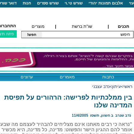
זי
אלבום תמונות יהודי
שורש טי.וי
שורש ספרים
חנות
דואר שור
התחברות
תכנים
|
שו"ת ברשת
|
מוצרים
כתבות
מאמרים
ערוצים
ראשי>
עיתון>
נדב עצבני
בין ממלכתיות לפרישה: הרהורים על תפיסת
המדינה שלנו
נדב שנרב ב חשוון, תשסו 11/4/2005
"נראה כי רבים מאתנו אינם מצליחים להבהיר לעצמם מה שבע
אומר להם ההגיון הישר והפשוט: מדינה, כל מדינה, היא מכשיר