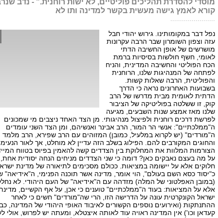
מוסדי להסדרת תהליכים פוליטיים, לא ישות רוחנית." - נדב שנר
קורא לאמץ גישה מעשית בקשר למדינה ותו לא
.......................
נפל דבר במקומותינו. גירוש יהודי חבל
עזה וצפון השומרון שבר הרבה עקרונות
מושרשים של אופן החשיבה הדתי
לאומי, חשף חולשות בסיסיות ברמת
הכח הפוליטי והחשיבה המדינית, והניח
לפתחה של המנהיגות שלנו, הרוחנית
והפוליטית, הרבה שאלות קשות.
בשבועות האחרונים נראה כי הדרך
הדתית לאומית מבית מדרשו של הרב
קוק, זו ששלטה בפוליטיקה של הציבור
שלנו מאז אמצע שנות השבעים, מגיעה
לפרשת דרכים רוחנית ולפיצול מנהיגותי. מן הצד האחד ניצבים מי שמכונים
ה"ממלכתיים": אנשי הר המור, הרב אבינר ואנשיהם, ומן הצד השני עומדים
ה"מורדים" (יש לקרוא במלעיל, כמובן) המזוהים עם הרב שפירא, הרב מלמד
והחוגים המקורבים להם. הפילוג בשלב הזה עדיין לא מוחלט, אך לאור הנעימו
הצורמות המלוות את המחלוקת בין הצדדים קשה להאמין בפיוס בטווח המייד
על מה בעצם נאבקים כאן? דומה כי שני הצדדים מניחים הנחה יסודית אחת, 
חלוקים אלא על יישומה במציאות. ככולם מסכימים לתיאורה של מדינת ישרא
כ"יסוד כסא השם בעולם", הוי אומר, מדינה אשר תוכנה הפנימי, ה"אידיאה" 
(במובן האפלטוני של המלה) מזדהה עם ה"אידיאה" של העם היהודי. לא נחלק
אלא על המציאות: בעוד ה"ממלכתיים" טוענים כי אכן, על אף הקשיים, מדינת
ישראל הקונקרטית עונה על הדרישה הזו, הרי שה"מורדים" חשים כי לאחר
ההתנתקות (ואירועים נוספים הקשורים לאיבוד האופי היהודי של המדינה, כבג
קעדאן וכו') אין המדינה ראויה עוד לאותה איצטלא, ומעתה יש לפרוש, אולי ל