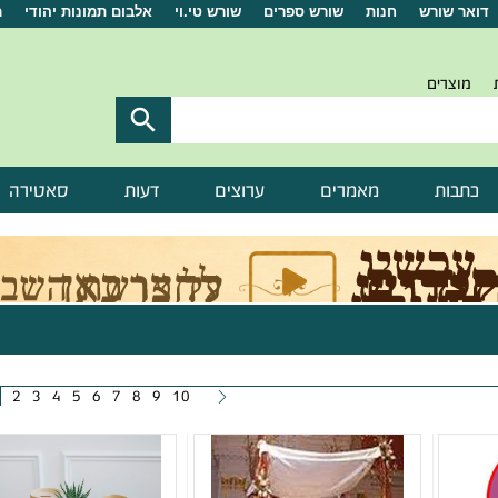
דואר שורש
חנות
שורש ספרים
שורש טי.וי
אלבום תמונות יהודי
מ
מוצרים

כתבות
מאמרים
ערוצים
דעות
סאטירה
2
3
4
5
6
7
8
9
10