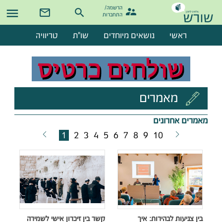
הרשמה/

התחברות
ראשי
נושאים מיוחדים
שו"ת
טריוויה
מאמרים
מאמרים אחרונים
1
2
3
4
5
6
7
8
9
10
בין צניעות לבהירות: איך
קשר בין זיכרון אישי לשמירה