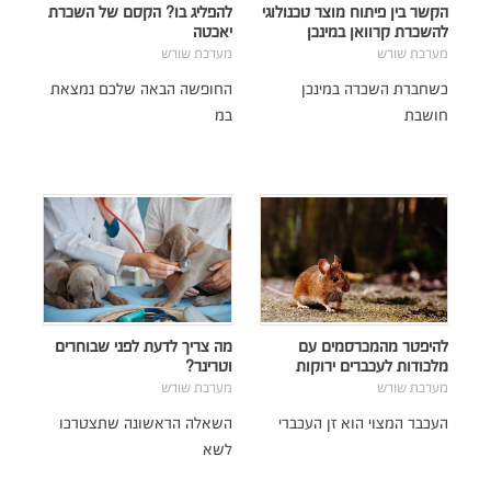
הקשר בין פיתוח מוצר טכנולוגי
להפליג בו? הקסם של השכרת
להשכרת קרוואן במינכן
יאכטה
מערכת שורש
מערכת שורש
כשחברת השכרה במינכן
החופשה הבאה שלכם נמצאת
חושבת
במ
להיפטר מהמכרסמים עם
מה צריך לדעת לפני שבוחרים
מלכודות לעכברים ירוקות
וטרינר?
מערכת שורש
מערכת שורש
העכבר המצוי הוא זן העכברי
השאלה הראשונה שתצטרכו
לשא