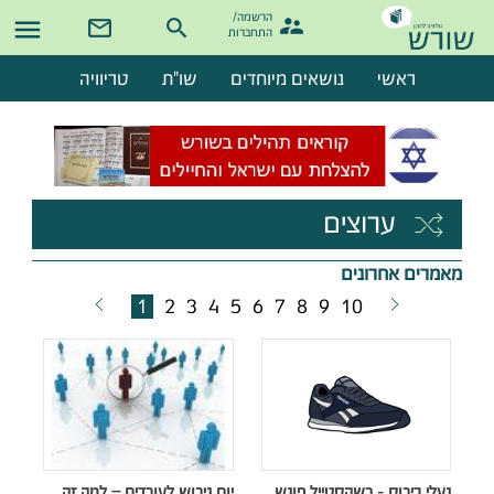
הרשמה/

התחברות
ראשי
נושאים מיוחדים
שו"ת
טריוויה
ערוצים
מאמרים אחרונים
1
2
3
4
5
6
7
8
9
10
נעלי ריבוק - כשהסטייל פוגש
יום גיבוש לעובדים – למה זה