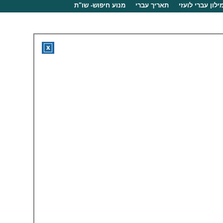
ילון עברי לועזי
תאריך עברי
מנוע חיפוש- שו"ת