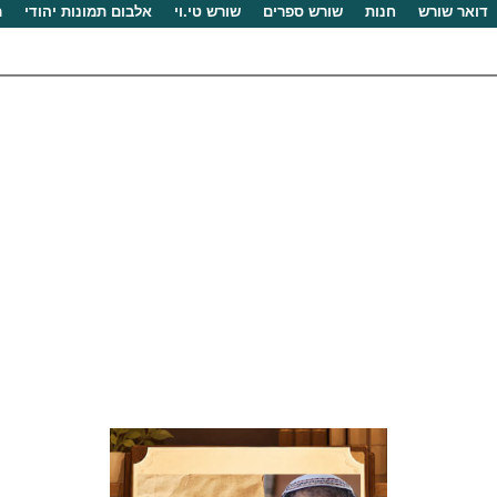
דואר שורש
חנות
שורש ספרים
שורש טי.וי
אלבום תמונות יהודי
מ