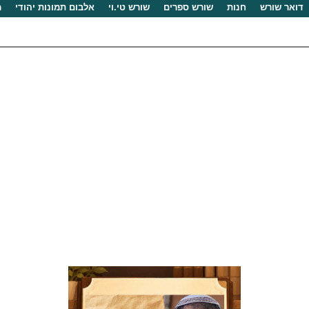
דואר שורש
חנות
שורש ספרים
שורש טי.וי
אלבום תמונות יהודי
מ