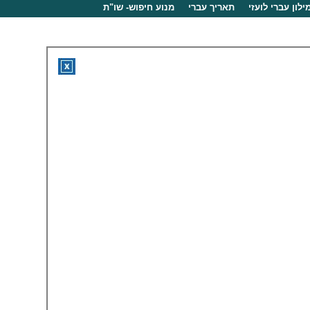
ילון עברי לועזי
תאריך עברי
מנוע חיפוש- שו"ת