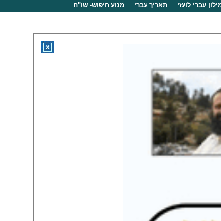
ילון עברי לועזי
תאריך עברי
מנוע חיפוש- שו"ת