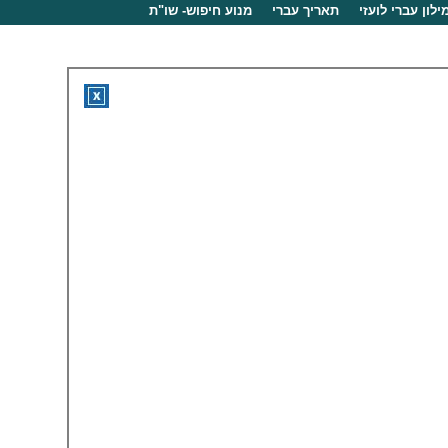
ילון עברי לועזי
תאריך עברי
מנוע חיפוש- שו"ת