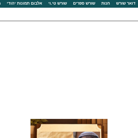
דואר שורש
חנות
שורש ספרים
שורש טי.וי
אלבום תמונות יהודי
מ