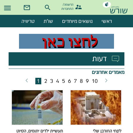
הרשמה/

התחברות
ראשי
נושאים מיוחדים
שו"ת
טריוויה
דעות
מאמרים אחרונים
1
2
3
4
5
6
7
8
9
10
לקחי החורבן שלי
תעשיית ילדים יתומים, הסיוט