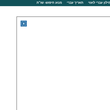
ילון עברי לועזי
תאריך עברי
מנוע חיפוש- שו"ת