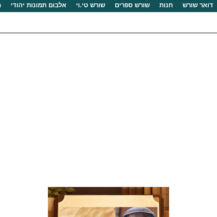
דואר שורש
חנות
שורש ספרים
שורש טי.וי
אלבום תמונות יהודי
מ