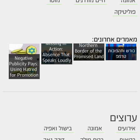
אמונה
חיים מודרנים
מוסר
פוליטיקה
Mayor 
Beaufort 
Mamdani 
מאמרים אחרונים:
Castle and the 
Missing in 
Northern 
Action: 
כורש ותהפוכות 
Border of the 
Absence That 
טרמפ
Promised Land
Negative 
Speaks Loudly
Publicity Pays: 
Using Hatred 
for Promotion
ערוצים
אירועים
אמונה
בישול ואפיה
בריאות
ברית מילה
דירה נאה