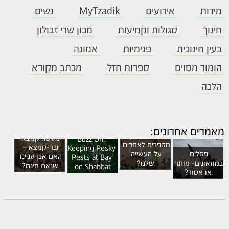
מידות
אירועים
MyTzadik
נשים
חינוך
סגולות וקמיעות
מכון שרי זבולון
בעין חינוכית
פנימיות
אמונה
הומור מסוים
ספרות חזל
מכתב מקורא
הלכה
בין צניעות 
מאמרים אחרונים:
לבהירות: איך 
מעשה קמצא 
Buzz Off: 
מספרים לאחרים 
ובר-קמצא – 
Keeping Pesky 
פסלים 
על העשייה 
האם אכן עניינו 
Pests at Bay 
במוזאונים- מותר 
שלנו?
שנאת חינם?
on Shabbat
או אסור?