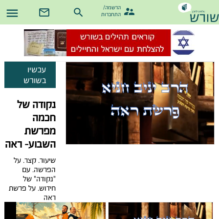
ראשי
מגזין
שאל את הרב
טריוויה
הרשמה/

התחברות
עכשיו
בשורש
נקודה של
חכמה
מפרשת
השבוע- ראה
שיעור. קצר. על
הפרשה. עם
"נקודה" של
חידוש. על פרשת
ראה