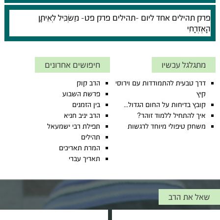
פרק תהילים אחד ליום -
תהילים פרק פט- מַשְׂכִּיל לְאֵיתָן
הָאֶזְרָחִי
מתגלגל עכשיו
חיפושים אחרונים
דרך טבעית להתמודדות עם וירוסי
הרב קוק
קיץ
פרשת השבוע
קובץ בדיחות על החום הגדול...
בין הזמנים
איך להתחיל ללמוד זוהר?
הרב יניב חניא
משחק טיפולי מיוחד לרגשות
תפילת רבי ישמעאל
תהילים
המרת תאריכים
תאריך עברי
שאל את הרב