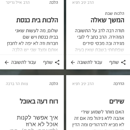
הרב יניב חניא
הלכה
הרב אייל גריינר
הלכות שבת
המשך שאלה
הלכות בית כנסת
תודה רבה לרב על התשובה
שלום, מה לעשות שאני
המהירה. הרב כתב לי לגבי
בבית כנסת ויש שם
מגירה ובה מכסי סירים
חברות וזה לא יפה לא לחבק
שפתחתי בשבת שאין בעיה
אותם ומצד שני יש הלכה
להשתמש בכף שהכנסתי
שלא מחבקים ילדים בבתי
שתף
עבור לתשובה
שתף
עבור לתשובה
לתוכה, אך גם שרוב
כנסת כי זה מראה אהבה
הסיכויים שהמגירה לא
אולי יותר מה'. האם זה נכון
הייתה אסורה בפתיחה כי היו
גם לגבי חברות? אני ממש
בה ככל הנראה כלים
מעריכה את העזרה שתה
הדרכה
הרב יניב חניא
הלכה
צוות הר ברכה
אחרים. רק כדי לוודא- היו
תמיד כאן ועוזר!!!!!!
במגירה בנוסף למכסים גם
שירים
רוח רעה באוכל
כפות הגשה. האם בשל כך
מותר לפתוח את המגירה
האם מותר לשמוע שירי
בשבת בעתיד? (הבנתי שיש
איך אפשר לקנות
אהבה ללא ניהול פה אם זה
עניין שמותר רק אם החפץ
אוכל לא ארוז
לא מביא להרהורים ומה הדין
המותר יקר יותר מהחפץ