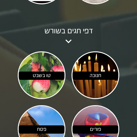
דפי חגים בשורש

חנוכה
טו בשבט
פורים
פסח