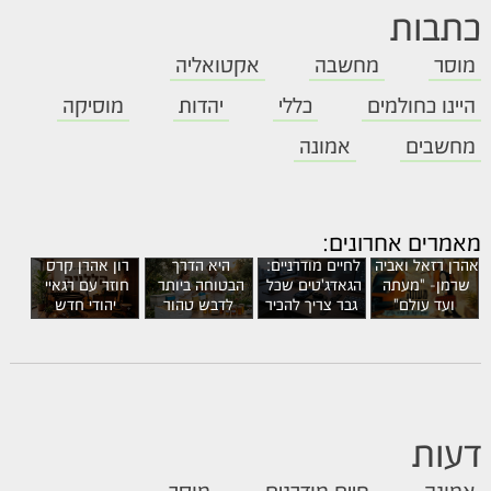
כתבות
מוסר
מחשבה
אקטואליה
היינו כחולמים
כללי
יהדות
מוסיקה
מחשבים
אמונה
מאחורי הצנצנת: 
מדוע רכישה 
מאמרים אחרונים:
ישירה מהמכוורת 
פתרונות חכמים 
היא הדרך 
רון אהרן קרס 
לחיים מודרניים: 
אהרן רזאל ואביה 
הבטוחה ביותר 
חוזר עם רגאיי 
הגאדג'טים שכל 
שרמן- "מעתה 
לדבש טהור
יהודי חדש
גבר צריך להכיר
ועד עולם"
דעות