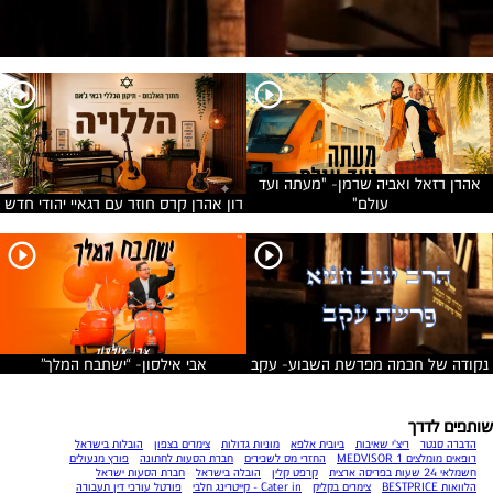
אהרן רזאל ואביה שרמן- "מעתה ועד
עולם"
רון אהרן קרס חוזר עם רגאיי יהודי חדש
נקודה של חכמה מפרשת השבוע- עקב
אבי אילסון- “ישתבח המלך”
שותפים לדרך
הדברה סנטר
ריצ'י שאיבות
ביובית אלפא
מוניות גדולות
צימרים בצפון
הובלות בישראל
רופאים מומלצים MEDVISOR 1
החזרי מס לשכירים
חברת הסעות לחתונה
פורץ מנעולים
חשמלאי 24 שעות בפריסה ארצית
קרפט קלין
הובלה בישראל
חברת הסעות ישראל
הלוואות BESTPRICE
צימרים בקליק
Cater in - קייטרינג חלבי
פורטל עורכי דין תעבורה