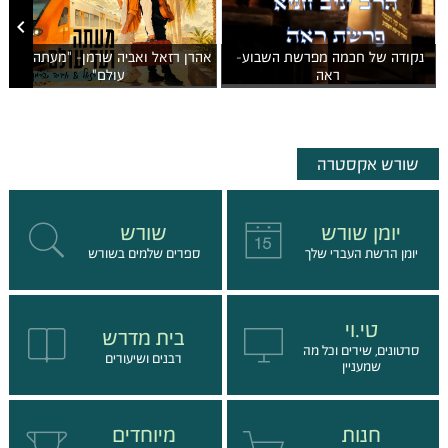

נקודה של חכמה מפרשת השבוע- 
אהרן רזאל ואביה שרמן- "מעתה ועד 
ראה
עולם"
שורש אקסטרה
יומן שורש
שורש
יומן הרשת העברי שלך
ספרים שלמים בשורש
טי.וי
בית מדרש
סרטונים, שירים וכל מה
רבנים ושיעורים
שמעניין
חנות
מיוחדים