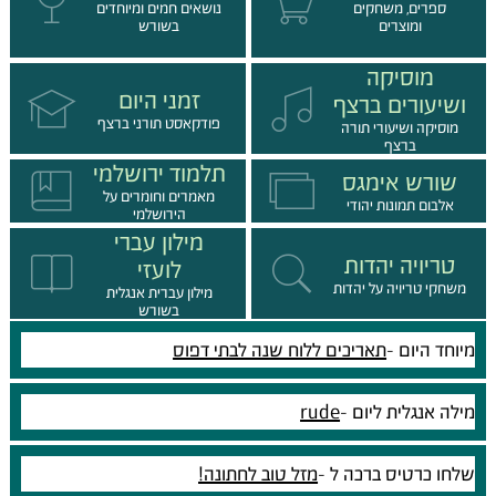
ספרים, משחקים
נושאים חמים ומיוחדים
ומוצרים
בשורש
מוסיקה
זמני היום
ושיעורים ברצף
פודקאסט תורני ברצף
מוסיקה ושיעורי תורה
ברצף
תלמוד ירושלמי
שורש אימגס
מאמרים וחומרים על
אלבום תמונות יהודי
הירושלמי
מילון עברי
טריויה יהדות
לועזי
משחקי טריויה על יהדות
מילון עברית אנגלית
בשורש
מיוחד היום -
תאריכים ללוח שנה לבתי דפוס
מילה אנגלית ליום -
rude
שלחו כרטיס ברכה ל -
מזל טוב לחתונה!