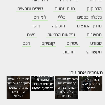
הרב קוק
חגים וזמנים
טיולים ונופשים
כלכלה וכספים
כללי
לימודים
מדריך המרצים
מוסיקה
מוסר
מחשבים
נפלאות הבריאה
נשים
ספורט
עסקים
קומיקס
רכב
תקשורש
תרבות
חמש שאלות 
מאמרים אחרונים:
ששווה לשאול 
המדריך לשדרוג 
מעבירים משרד? 
מה באמת שמים 
בטלפון לפני 
האוטו: 5 
כך תתכננו את 
בתוך המיטות של 
שמנעולן יוצא 
שדרוגים שיהפכו 
המעבר בצורה 
מלונות הבוטיק 
אליכם
כל נסיעה לתענוג
יעילה וללא 
היוקרתיים 
עיכובים
בעולם?