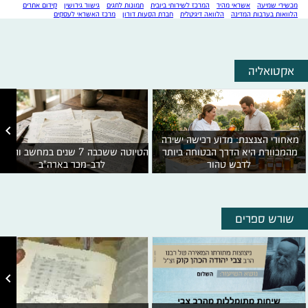
מכשירי שמיעה
אשראי מהיר
המרכז לשירותי ביובית
תמונות לחגים
גישור גירושין
קידום אתרים
הלוואות בערבות המדינה
הלוואה דיגיטלית
חברת הסעות דורון
מרכז האשראי לעסקים
אקטואליה

מאחורי הצנצנת: מדוע רכישה ישירה 
מהמכוורת היא הדרך הבטוחה ביותר 
לדבש טהור
לרב-מכר בארה"ב
שורש ספרים
