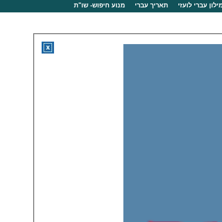
ילון עברי לועזי
תאריך עברי
מנוע חיפוש- שו"ת