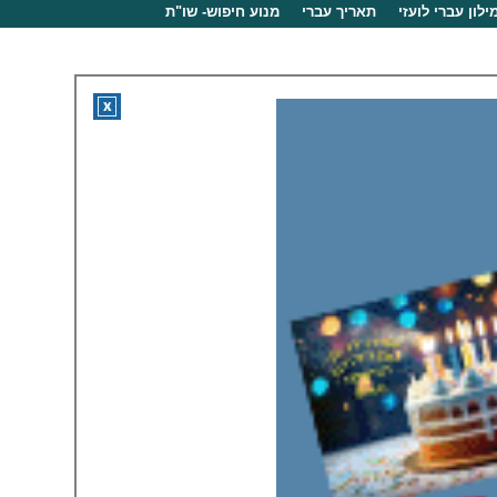
ילון עברי לועזי
תאריך עברי
מנוע חיפוש- שו"ת