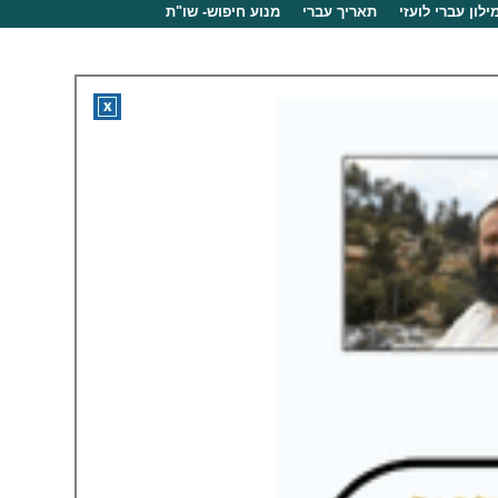
ילון עברי לועזי
תאריך עברי
מנוע חיפוש- שו"ת