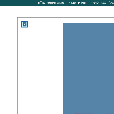
ילון עברי לועזי
תאריך עברי
מנוע חיפוש- שו"ת