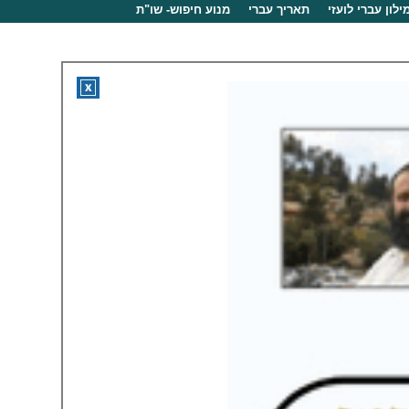
ילון עברי לועזי
תאריך עברי
מנוע חיפוש- שו"ת